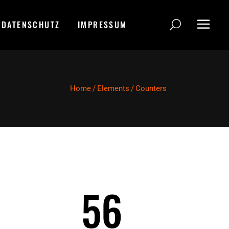
DATENSCHUTZ
IMPRESSUM
Home
/
Elements
/
Counters
56