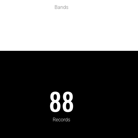
Bands
88
Records