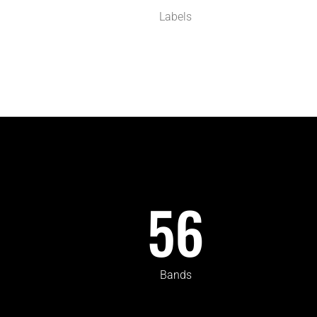
Labels
56
Bands