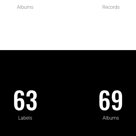
Albums
Records
63
69
Labels
Albums