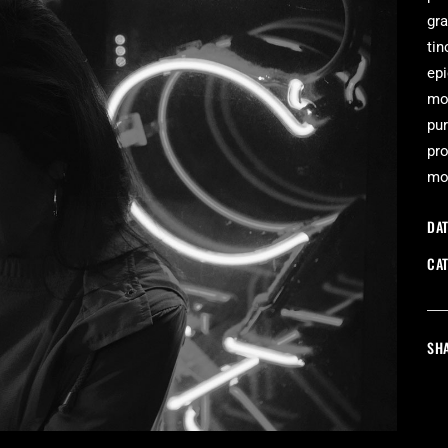
gra
tin
epi
mod
pur
pro
mo
DAT
CA
SHA