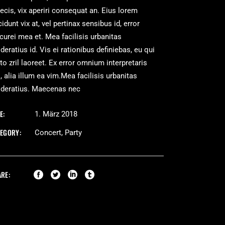
ecis, vix aperiri consequat an. Eius lorem
cidunt vix at, vel pertinax sensibus id, error
curei mea et. Mea facilisis urbanitas
eratius id. Vis ei rationibus definiebas, eu qui
to zril laoreet. Ex error omnium interpretaris
, alia illum ea vim.Mea facilisis urbanitas
deratius. Maecenas nec
E:
1. März 2018
TEGORY:
Concert
Party
RE: