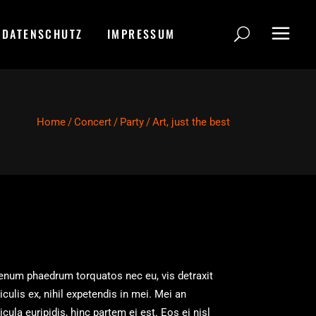
DATENSCHUTZ
IMPRESSUM
Home
/
Concert
/
Party
/
Art, just the best
enum phaedrum torquatos nec eu, vis detraxit
iculis ex, nihil expetendis in mei. Mei an
icula euripidis, hinc partem ei est. Eos ei nisl